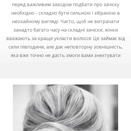
перед важливим заходом подбати про зачіску
необхідно - складно бути сильною і зібраною в
неохайному вигляді. Часто, щоб не витрачати
занадто багато часу на складні зачіски, жінки
вважають за краще укласти волосся. Це займає від
сили півгодини, але дає неповторну зовнішність,
яка вже точно не дасть змоги вами знехтувати