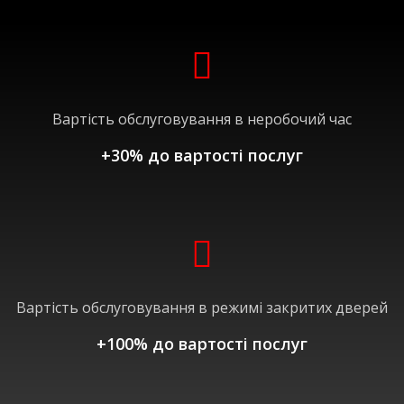
Вартість обслуговування в неробочий час
+30% до вартості послуг
Вартість обслуговування в режимі закритих дверей
+100% до вартості послуг