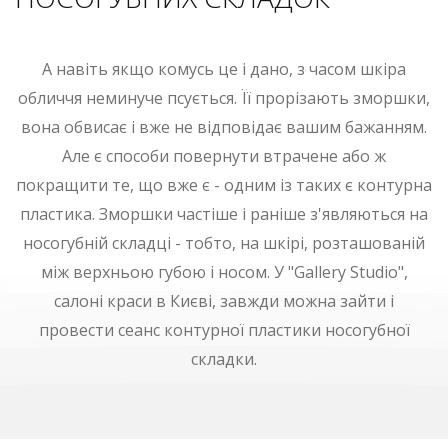
А навіть якщо комусь це і дано, з часом шкіра
обличчя неминуче псується. Її прорізають зморшки,
вона обвисає і вже не відповідає вашим бажанням.
Але є способи повернути втрачене або ж
покращити те, що вже є - одним із таких є контурна
пластика. Зморшки частіше і раніше з'являються на
носогубній складці - тобто, на шкірі, розташованій
між верхньою губою і носом. У "Gallery Studio",
салоні краси в Києві, завжди можна зайти і
провести сеанс контурної пластики носогубної
складки.