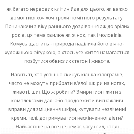
як багато нервових клітин йде для цього, як важко
домогтися хоч хоч трохи помітного результату!
Починаючи з віку раннього дозрівання аж до зрілих
років, ця тема хвилює як жінок, так і чоловіків.
Комусь щастить - природа наділила його вічно-
художньою фігуркою, а хтось усе життя намагається
позбутися обвислих стегон і живота.
Навіть ті, хто успішно скинув кілька кілограмів,
часто не можуть прибрати в'ялої шкіри на ногах,
животі, шиї. Що ж робити? Змиритися і жити з
комплексами далі або продовжити виснажливі
вправи для зміцнення шкіри, купувати незліченні
креми, гелі, дотримуватися нескінченної дієти?
Найчастіше на все це немає часу і сил, і тоді