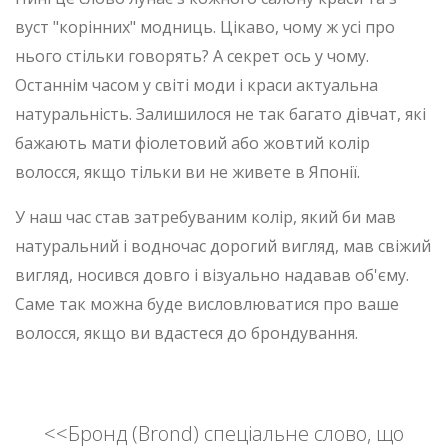
вуст "корінних" модниць. Цікаво, чому ж усі про
нього стільки говорять? А секрет ось у чому.
Останнім часом у світі моди і краси актуальна
натуральність. Залишилося не так багато дівчат, які
бажають мати фіолетовий або жовтий колір
волосся, якщо тільки ви не живете в Японії.
У наш час став затребуваним колір, який би мав
натуральний і водночас дорогий вигляд, мав свіжий
вигляд, носився довго і візуально надавав об'єму.
Саме так можна буде висловлюватися про ваше
волосся, якщо ви вдастеся до брондування.
<<Бронд (Brond) спеціальне слово, що