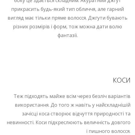
боку це здається складним. Акуратний джгут
прикрасить будь-який тип обличчя, але гарний
вигляд має тільки пряме волосся. Джгути бувають
різних розмірів і форм, тож можна дати волю
фантазії.
КОСИ
Теж підходять майже всім через безліч варіантів
використання. До того ж навіть у найскладнішій
зачісці коса створює відчуття природності та
невинності. Коси підкреслюють величність довгого
і пишного волосся.