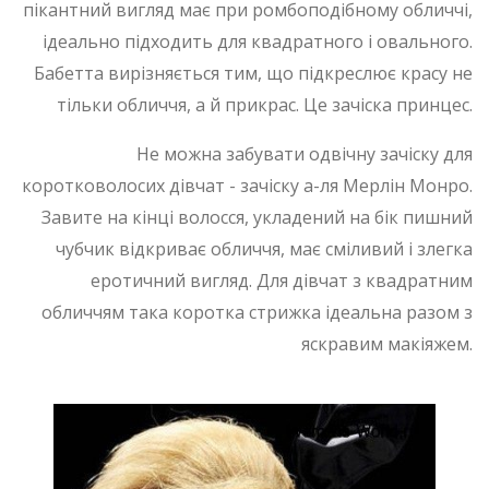
пікантний вигляд має при ромбоподібному обличчі,
ідеально підходить для квадратного і овального.
Бабетта вирізняється тим, що підкреслює красу не
тільки обличчя, а й прикрас. Це зачіска принцес.
Не можна забувати одвічну зачіску для
коротковолосих дівчат - зачіску а-ля Мерлін Монро.
Завите на кінці волосся, укладений на бік пишний
чубчик відкриває обличчя, має сміливий і злегка
еротичний вигляд. Для дівчат з квадратним
обличчям така коротка стрижка ідеальна разом з
яскравим макіяжем.